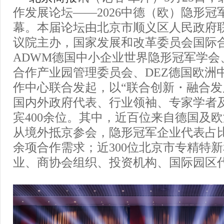
作发展论坛——2026中德（欧）隐形冠
幕。本届论坛由北京市顺义区人民政府
议院主办，国家发展和改革委员会国际
ADWM德国中小企业世界隐形冠军学会
合作产业园管理委员会、DEZ德国欧洲
作中心联合发起，以“联合创新・融合发
国内外政府代表、行业领袖、专家学者
宾400余位。其中，近百位来自德国及
从境外抵京参会，隐形冠军企业代表占比7
余项合作需求；近300位北京市专精特
业、商协会组织、投资机构、国际园区