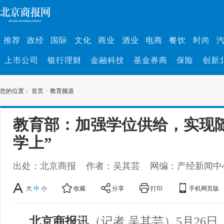
推荐
政经
国际
文化
商业
酒业
电商
餐饮
时尚
上市公司
银行理财
金融科技
基金券商
保险
创新
您的位置：
首页
>
教育频道
教育部：加强学位供给，实现
学上”
出处：北京商报
作者：吴其芸
网编：产经新闻中
大
中
小
收藏
分享
打印
手机网页版
北京商报
讯
（记者 吴其芸）5月26