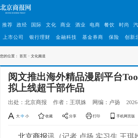
推荐
政经
国际
文化
商业
酒业
电商
餐饮
时尚
上市公司
银行理财
金融科技
基金券商
保险
创新
您的位置：
首页
>
文化频道
阅文推出海外精品漫剧平台ToonS
拟上线超千部作品
出处：北京商报
作者：王琪姝
网编：卢扬
2026
大
中
小
收藏
分享
打印
手机网页版
北京商报
讯（记者 卢扬 实习生 王