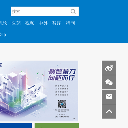
乳饮
医药
视频
中外
智库
特刊
楼市