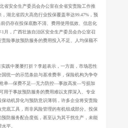
湖北省安全生产委员会办公室在全省安责险工作推
来，湖北省四大高危行业投保覆盖率达99.47%，预
当前仍存在投保底数不清、费用使用低效、信息化
6年1月，广西壮族自治区安全生产委员会办公室召
安责险事故预防服务的费用投入不足、人均保额不
在实践中屡屡打折？李超表示，一方面，市场恶性
全国统一的示范条款与基准费率，保险机构为争夺
价抢单—保费不足—无力防控—事故高发—亏损加
致可用于事故预防服务的费用难以支撑深入、专业
投保动机异化与预防意识薄弱，许多企业将安责险
故兜底工具，而非风险管理的有机组成部分。投保
的预防服务配合度低，甚至认为其干扰生产，未能
理水平。