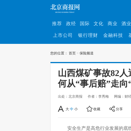
推荐
政经
国际
文化
商业
酒
上市公司
银行理财
金融科技
您的位置：
首页
>
保险频道
山西煤矿事故82
何从“事后赔”走向
出处：北京商报
作者：李秀梅
网编：财
大
中
小
收藏
分享
安全生产是高危行业发展的底