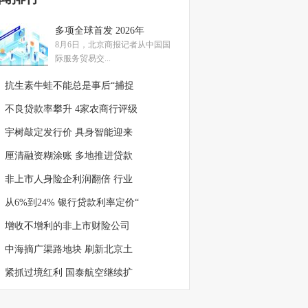
多项全球首发 2026年
8月6日，北京商报记者从中国国
际服务贸易交...
抗生素牛蛙不能总是事后“捕捉
不良贷款率攀升 4家农商行评级
宇树敲定发行价 具身智能迎来
厘清融资糊涂账 多地推进贷款
非上市人身险企利润翻倍 行业
从6%到24% 银行贷款利率定价“
增收不增利的非上市财险公司
中海摘广渠路地块 刷新北京土
紧抓过境红利 国泰航空继续扩