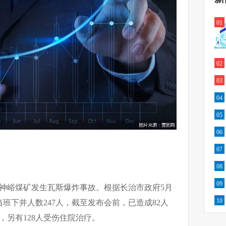
01
02
03
04
05
06
07
08
09
团留神峪煤矿发生瓦斯爆炸事故。根据长治市政府5月
10
班下井人数247人，截至发布会前，已造成82人
，另有128人受伤住院治疗。