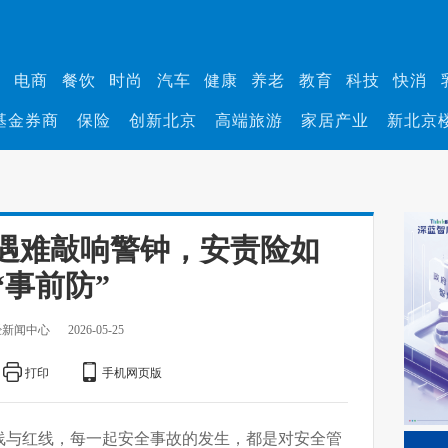
业
电商
餐饮
时尚
汽车
健康
养老
教育
科技
快消
基金券商
保险
创新北京
高端旅游
家居产业
新北京
人遇难敲响警钟，安责险如
“事前防”
经新闻中心
2026-05-25
打印
手机网页版
线与红线，每一起安全事故的发生，都是对安全管