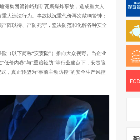
西通洲集团留神峪煤矿瓦斯爆炸事故，造成重大人
有重大违法行为。事故以沉重代价再次敲响警钟：
须严阵以待、严防死守，坚决防范和化解各种安全
险（以下简称“安责险”）推向大众视野。当企业
“低价内卷”与“重赔轻防”等行业痛点下，安责险
定式，真正转型为“事前主动防控”的安全生产风控
新