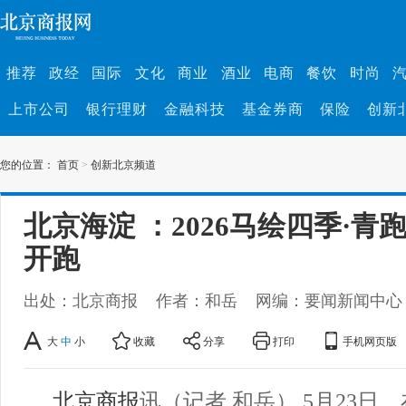
推荐
政经
国际
文化
商业
酒业
电商
餐饮
时尚
上市公司
银行理财
金融科技
基金券商
保险
创新
您的位置：
首页
>
创新北京频道
北京海淀 ：2026马绘四季·青
开跑
出处：北京商报
作者：和岳
网编：要闻新闻中心
大
中
小
收藏
分享
打印
手机网页版
北京商报
讯（记者 和岳） 5月23日