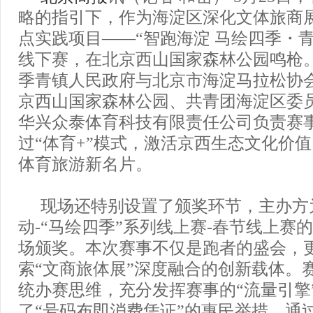
略的指引下，作为海淀区深化文体旅商
点实践项目——“智跑海淀 马绘四季・
线下赛，在北京西山国家森林公园鸣枪
季青镇人民政府与北京市海淀马拉松协
京西山国家森林公园、共青团海淀区委
华兴众泰体育科技有限责任公司负责赛
过“体育+”模式，激活京西生态文化价
体育旅游新名片。
现场还特别设置了颁奖环节，主办方
动-“马绘四季”系列线上赛-春节线上赛
场颁奖。本次赛事不仅是跑者的盛会，
索“文商旅体展”深度融合的创新载体。
统办赛思维，充分发挥赛事的“流量引擎
了“号码布即消费凭证”的惠民举措。通