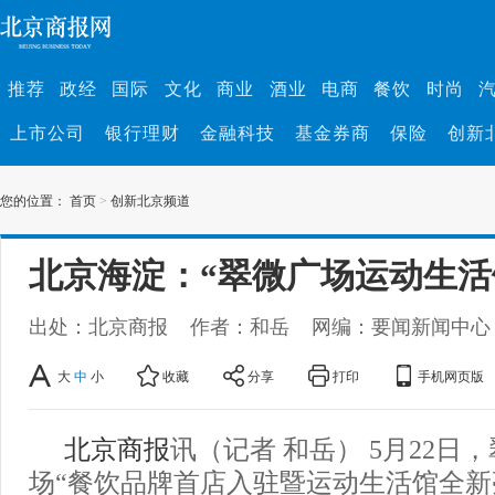
推荐
政经
国际
文化
商业
酒业
电商
餐饮
时尚
上市公司
银行理财
金融科技
基金券商
保险
创新
您的位置：
首页
>
创新北京频道
北京海淀：“翠微广场运动生活
出处：北京商报
作者：和岳
网编：要闻新闻中心
大
中
小
收藏
分享
打印
手机网页版
北京商报
讯（记者 和岳） 5月22日
场“餐饮品牌首店入驻暨运动生活馆全新