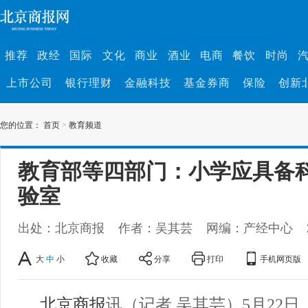
推荐
政经
国际
文化
商业
酒业
电商
餐饮
时尚
上市公司
银行理财
金融科技
基金券商
保险
创新
您的位置：
首页
>
教育频道
教育部等四部门：小学应具备
验室
出处：北京商报
作者：吴其芸
网编：产经中心
大
中
小
收藏
分享
打印
手机网页版
北京商报
讯（记者 吴其芸）5月22