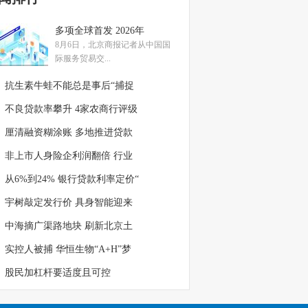
多项全球首发 2026年
8月6日，北京商报记者从中国国
际服务贸易交...
抗生素牛蛙不能总是事后“捕捉
不良贷款率攀升 4家农商行评级
厘清融资糊涂账 多地推进贷款
非上市人身险企利润翻倍 行业
从6%到24% 银行贷款利率定价“
宇树敲定发行价 具身智能迎来
中海摘广渠路地块 刷新北京土
实控人被捕 华恒生物“A+H”梦
股民加杠杆要适度且可控