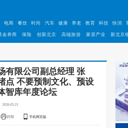
业
电商
餐饮
时尚
汽车
健康
养老
教育
科技
快消
基金券商
保险
创新北京
高端旅游
家居产业
新北京
场有限公司副总经理 张
堵点 不要预制文化、预设
媒体智库年度论坛
2026-05-21
打印
手机网页版