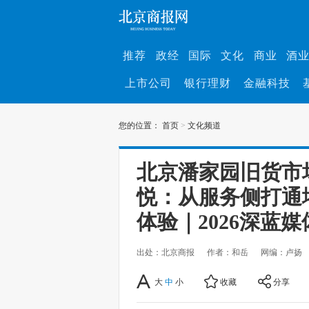
推荐
政经
国际
文化
商业
酒
上市公司
银行理财
金融科技
您的位置：
首页
>
文化频道
北京潘家园旧货市
悦：从服务侧打通
体验｜2026深蓝
出处：北京商报
作者：和岳
网编：卢扬
大
中
小
收藏
分享