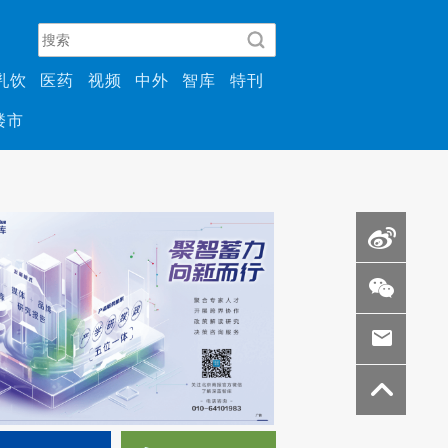
乳饮
医药
视频
中外
智库
特刊
楼市