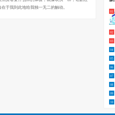
验在于我到此地给我独一无二的触动。
01
02
03
04
05
06
07
08
09
10