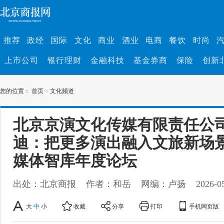
推荐
政经
国际
文化
商业
酒业
电商
餐饮
时尚
上市公司
银行理财
金融科技
基金券商
保险
创新
您的位置：
首页
>
文化频道
北京京演文化传媒有限责任公司
迪：把更多演出融入文旅新场景｜
媒体智库年度论坛
出处：北京商报
作者：和岳
网编：卢扬
2026-0
大
中
小
收藏
分享
打印
手机网页版