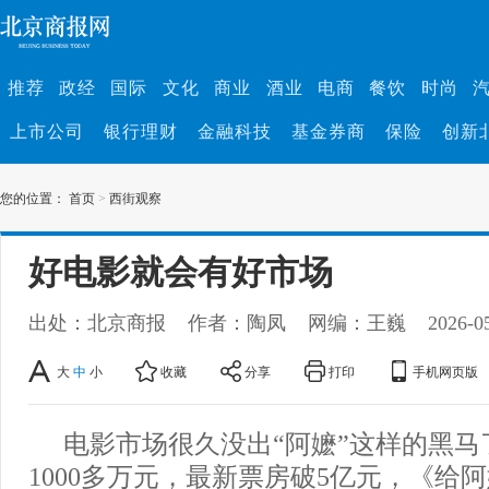
推荐
政经
国际
文化
商业
酒业
电商
餐饮
时尚
上市公司
银行理财
金融科技
基金券商
保险
创新
您的位置：
首页
>
西街观察
好电影就会有好市场
出处：北京商报
作者：陶凤
网编：王巍
2026-0
大
中
小
收藏
分享
打印
手机网页版
电影市场很久没出“阿嬷”这样的黑马
1000多万元，最新票房破5亿元，《给