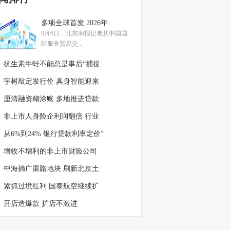
多项全球首发 2026年
8月6日，北京商报记者从中国国
际服务贸易交...
抗生素牛蛙不能总是事后“捕捉
宇树敲定发行价 具身智能迎来
厘清融资糊涂账 多地推进贷款
非上市人身险企利润翻倍 行业
从6%到24% 银行贷款利率定价“
增收不增利的非上市财险公司
中海摘广渠路地块 刷新北京土
紧抓过境红利 国泰航空继续扩
开店造爆款 扩店不激进