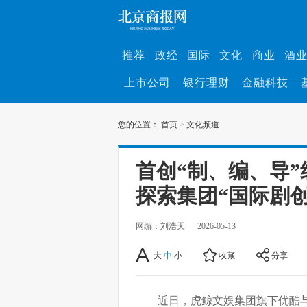
推荐
政经
国际
文化
商业
酒
上市公司
银行理财
金融科技
您的位置：
首页
>
文化频道
首创“制、编、导”
探索集团“国际剧
网编：刘浩天
2026-05-13
大
中
小
收藏
分享
近日，虎鲸文娱集团旗下优酷与华纳兄弟探