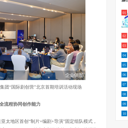
01
02
03
04
05
06
07
集团“国际剧创营”北京首期培训活动现场
08
全流程协同创作能力
09
10
在亚太地区首创“制片+编剧+导演”固定组队模式，