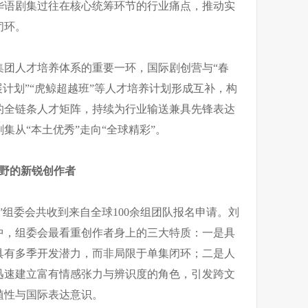
华语剧集过往在核心统筹环节的行业痛点，推动实
闭环。
集团人才培养体系的重要一环，国际剧创营与“春
展计划”“虎鲸超越班”等人才培养计划形成互补，构
的全链条人才矩阵，持续为行业输送兼具先锋表达
集从“本土优秀”走向“全球精彩”。
野的新锐创作者
”组委会共收到来自全球100余组团队报名申请。刘
中，组委会最看重创作者身上的三大特质：一是具
具有多季开发潜力，而非局限于单集闭环；二是人
迅速建立富有情感张力与辨识度的角色，引发跨文
植性与国际表达意识。