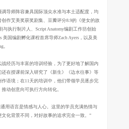
强调导师阵容兼具国际顶尖水准与本土适配度，均
创作艾美奖获奖剧集、豆瓣评分8.9的《使女的故
剧与执行制片人、Script Anatomy编剧工作坊创始
 Access 美国编剧孵化课程首席导师Zach Ayers，以及美
ng。
实战经历与丰富的培训经验，为了更好地了解国内
们还在授课前深入研究了《新生》《边水往事》等
作语境；在11天的培训中，他们带领学员逐步完
，推动创意向可执行方向转化。
化创作的通用语言是情感与人心。这里的学员充满热情与
便文化背景不同，对好故事的追求完全一致。”