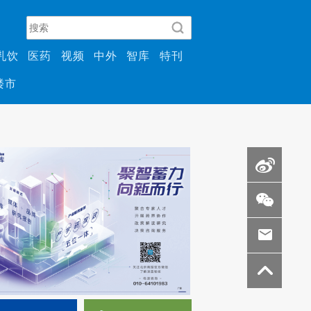
乳饮
医药
视频
中外
智库
特刊
楼市