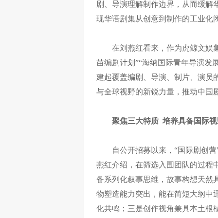
剧、导演理解制作边界，从而缓解
现华语剧集从创意到制作的工业化
在刘燕红看来，作为虎鲸文娱
苗编剧计划”“海纳国际青年导演发
建起覆盖编剧、导演、制片、演员
与全球视野的新锐力量，推动中国剧
聚焦三大特质 培养
具备
国际视
自公开招募以来，“国际剧创营
燕红介绍，在筛选入围团队的过程
备系列化叙事思维，故事构想天然
物塑造能力突出，能在简短大纲中
化共鸣；三是创作视角兼具本土根