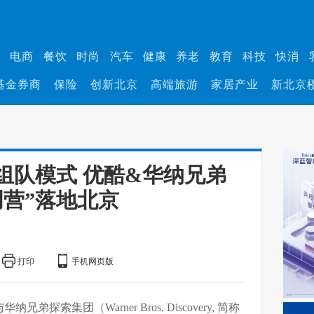
业
电商
餐饮
时尚
汽车
健康
养老
教育
科技
快消
基金券商
保险
创新北京
高端旅游
家居产业
新北京
组队模式 优酷&华纳兄弟
创营”落地北京
打印
手机网页版
索集团（Warner Bros. Discovery, 简称