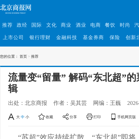
推荐
政经
国际
文化
商业
酒业
电商
餐饮
时尚
上市公司
银行理财
金融科技
基金券商
保险
创新
您的位置：
首页
>
推荐
流量变“留量” 解码“东北超”
辑
出处：北京商报
作者：吴其芸
网编：王巍
2026
大
中
小
收藏
分享
打印
手机网页版
“苏超”效应持续扩散，“东北超”即将