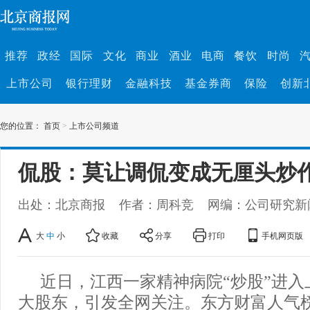
推荐
政经
国际
文化
商业
酒业
电商
餐饮
时尚
上市公司
银行理财
金融科技
基金券商
保险
创新
您的位置：
首页
>
上市公司频道
侃股：莫让调侃变成无厘头炒
出处：北京商报
作者：周科竞
网编：公司研究新
大
中
小
收藏
分享
打印
手机网页版
近日，江西一家精神病院“炒股”进入
大股东，引发全网关注。东方财富人气