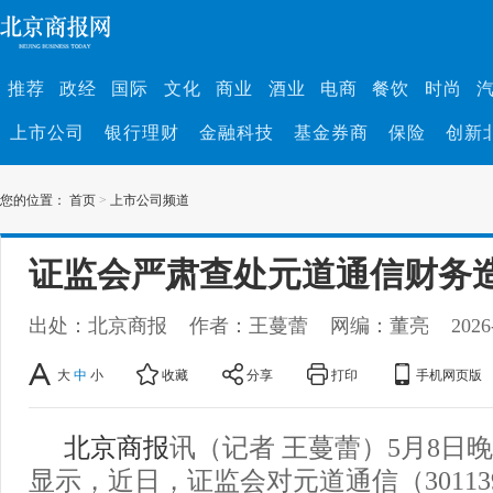
推荐
政经
国际
文化
商业
酒业
电商
餐饮
时尚
上市公司
银行理财
金融科技
基金券商
保险
创新
您的位置：
首页
>
上市公司频道
证监会严肃查处元道通信财务
出处：北京商报
作者：王蔓蕾
网编：董亮
2026
大
中
小
收藏
分享
打印
手机网页版
北京商报
讯（记者 王蔓蕾）5月8日
显示，近日，证监会对元道通信（3011