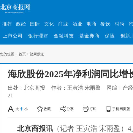
推荐
政经
国际
文化
商业
酒业
电商
餐饮
时尚
上市公司
银行理财
金融科技
基金券商
保险
创新
您的位置：
首页
>
健康频道
海欣股份2025年净利润同比增长
出处：北京商报
作者：王寅浩 宋雨盈
网编：产
21
大
中
小
收藏
分享
打印
手机网页版
北京商报
讯
（记者 王寅浩 宋雨盈）4