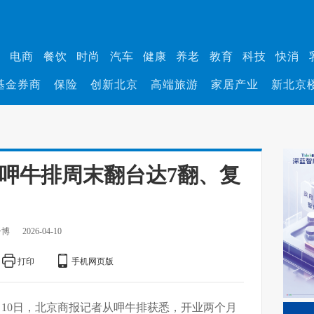
业
电商
餐饮
时尚
汽车
健康
养老
教育
科技
快消
基金券商
保险
创新北京
高端旅游
家居产业
新北京
 呷牛排周末翻台达7翻、复
一博
2026-04-10
打印
手机网页版
月10日，北京商报记者从呷牛排获悉，开业两个月