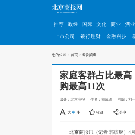
推荐
政经
国际
文化
商业
酒
上市公司
银行理财
金融科技
您的位置：
首页
>
餐饮频道
家庭客群占比最高
购最高11次
出处：北京商报
作者：郭缤璐
网编：刘
大
中
小
收藏
分享
北京商报
讯（记者 郭缤璐）4