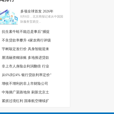
多项全球首发 2026年
8月6日，北京商报记者从中国国
际服务贸易交...
抗生素牛蛙不能总是事后“捕捉
不良贷款率攀升 4家农商行评级
宇树敲定发行价 具身智能迎来
厘清融资糊涂账 多地推进贷款
非上市人身险企利润翻倍 行业
从6%到24% 银行贷款利率定价“
增收不增利的非上市财险公司
中海摘广渠路地块 刷新北京土
紧抓过境红利 国泰航空继续扩