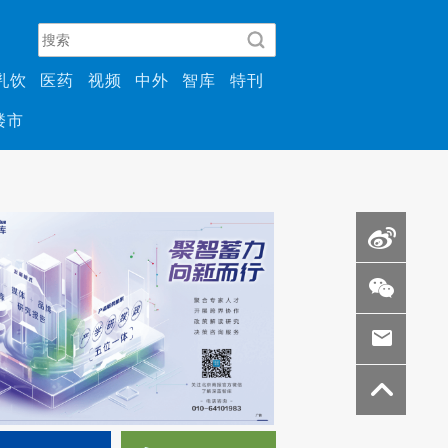
乳饮
医药
视频
中外
智库
特刊
楼市