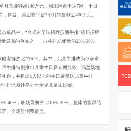
单月营业额超140万元，周末翻台率达7翻，平日
1次，抖音、美团双平台2个月销售额近400万元。
点单品中，“台式古早味招牌莎朗牛排”稳居招牌
量最高的单品之一，占牛排总销量的20%-30%。
庭客群占比约50%。其中，儿童牛排成为俘获家
，呷牛排特别推出儿童生日宴专属服务，涵盖场地
等礼遇，并推出6人以上的生日聚餐送儿童牛排一
呷牛排已累计举办十余场儿童生日宴。
%–40%，职场聚餐占比10%–20%，整体的客群结
客群、全场景消费覆盖。
新