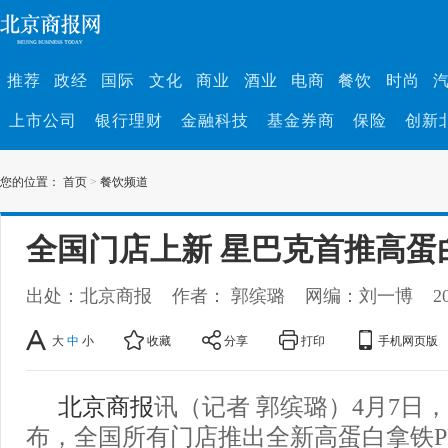
推荐
政经
国际
文化
商业
酒业
电商
餐饮
时尚
上市公司
银行理财
金融科技
基金券商
保险
创新
您的位置：
首页
>
餐饮频道
全国门店上新 星巴克首推高蛋
出处：北京商报
作者： 郭缤璐
网编：刘一博
2
大
中
小
收藏
分享
打印
手机网页版
北京商报
讯（记者 郭缤璐）4月7日
布，全国所有门店推出全新高蛋白拿铁P