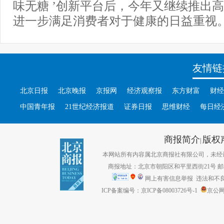
味无糖 ’创新平台后，今年又继续推出高
进一步满足消费者对于健康的日益重视
友情链
北京日报
北京晚报
京报网
经济观察报
东方财富
财经
中国青年报
21世纪经济报道
证券日报
思维财经
每日经
商报简介
版权
|
本网站所有内容属北京商报社有限公司，未经许可不得转
商报地址：北京市朝阳区和平里西街21号 邮编：1
网上有害信息举报
违法和不良信息
ICP备案编号：京ICP备08003726号-1
京公网安