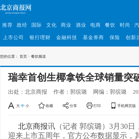
推荐
政经
国际
文化
商业
酒业
电商
餐饮
时尚
上市公司
银行理财
金融科技
基金券商
保险
创新
您的位置：
首页
>
餐饮频道
瑞幸首创生椰拿铁全球销量突破
出处：北京商报
作者：郭缤璐
网编：郭缤璐
20
大
中
小
收藏
分享
打印
手机网页版
北京商报
讯（记者 郭缤璐）3月30
迎来上市五周年，官方公布数据显示，