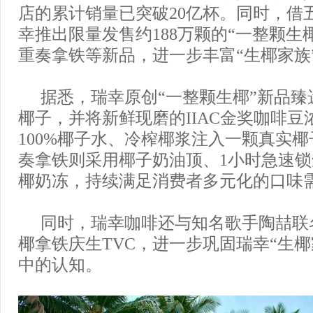
店的累计销量已突破20亿杯。同时，借
幸推出限量发售约188万颗的“一整颗生
重奏拿铁等新品，进一步丰富“生椰家族
据悉，瑞幸原创“一整颗生椰”新品臻
椰子，并将新鲜现磨的IIAC金奖咖啡豆
100%椰子水、冷榨椰浆注入一颗真实
奏拿铁则采用椰子奶油顶、1小时急速
椰奶冻，持续满足消费者多元化的口味
同时，瑞幸咖啡还与知名歌手陶喆联
椰拿铁庆生TVC，进一步巩固瑞幸“生椰
中的认知。