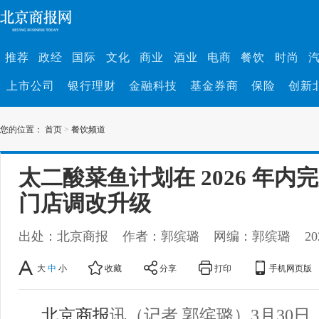
推荐
政经
国际
文化
商业
酒业
电商
餐饮
时尚
上市公司
银行理财
金融科技
基金券商
保险
创新
您的位置：
首页
>
餐饮频道
太二酸菜鱼计划在 2026 年内
门店调改升级
出处：北京商报
作者：郭缤璐
网编：郭缤璐
20
大
中
小
收藏
分享
打印
手机网页版
北京商报
讯（记者 郭缤璐）3月30