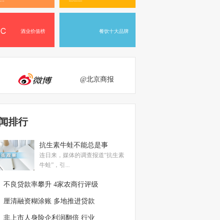
酒业价值榜
餐饮十大品牌
@北京商报
闻排行
抗生素牛蛙不能总是事
连日来，媒体的调查报道“抗生素
牛蛙”，引...
不良贷款率攀升 4家农商行评级
厘清融资糊涂账 多地推进贷款
非上市人身险企利润翻倍 行业