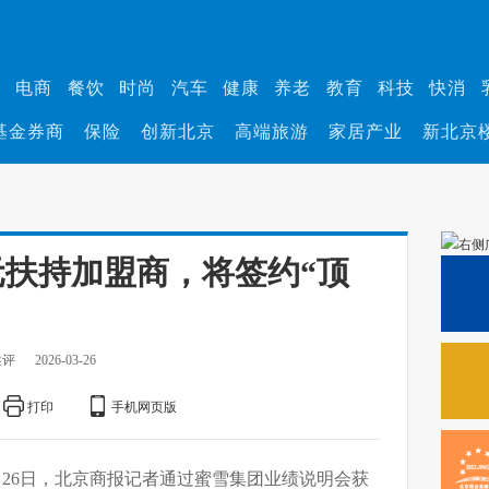
业
电商
餐饮
时尚
汽车
健康
养老
教育
科技
快消
基金券商
保险
创新北京
高端旅游
家居产业
新北京
元扶持加盟商，将签约“顶
述评
2026-03-26
打印
手机网页版
月26日，北京商报记者通过蜜雪集团业绩说明会获