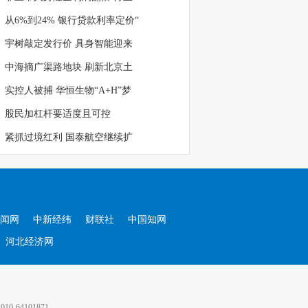
从6%到24% 银行贷款利率定价“
宇树敲定发行价 具身智能迎来
中海摘广渠路地块 刷新北京土
实控人被捕 华恒生物“A+H”梦
股民加杠杆要适度且可控
紧抓过境红利 国泰航空继续扩
闻网
中新经纬
财联社
中国知网
河北经济网
64101871