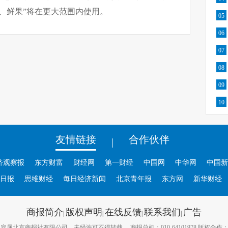
、鲜果”将在更大范围内使用。
05
06
07
08
09
10
友情链接
合作伙伴
|
济观察报
东方财富
财经网
第一财经
中国网
中华网
中国新
日报
思维财经
每日经济新闻
北京青年报
东方网
新华财经
商报简介
版权声明
在线反馈
联系我们
广告
|
|
|
|
属北京商报社有限公司，未经许可不得转载。 商报总机：010-64101978 版权合作：010-