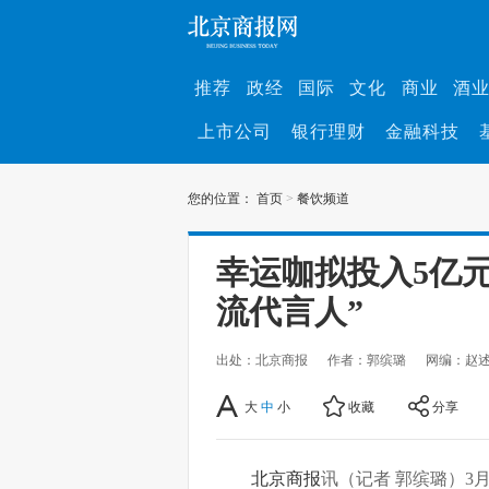
推荐
政经
国际
文化
商业
酒
上市公司
银行理财
金融科技
您的位置：
首页
>
餐饮频道
幸运咖拟投入5亿
流代言人”
出处：北京商报
作者：郭缤璐
网编：赵
大
中
小
收藏
分享
北京商报
讯（记者 郭缤璐）3