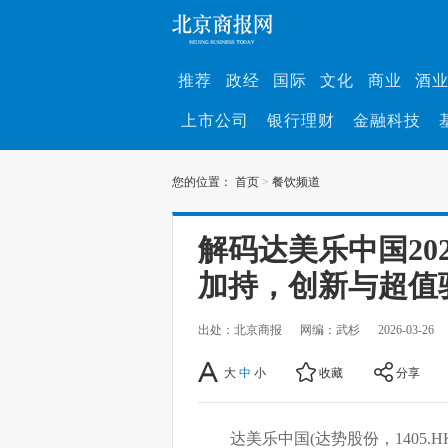
推荐
政经
国际
文化
商业
酒
上市公司
银行理财
金融科技
您的位置：
首页
>
餐饮频道
解码达美乐中国20
加持，创新与超值
出处：北京商报
网编：武杉
2026-03-26
大
中
小
收藏
分享
达美乐中国(达势股份，1405.HK