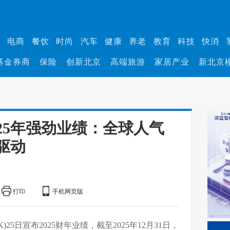
业
电商
餐饮
时尚
汽车
健康
养老
教育
科技
快消
基金券商
保险
创新北京
高端旅游
家居产业
新北京
25年强劲业绩：全球人气
驱动
打印
手机网页版
)25日宣布2025财年业绩，截至2025年12月31日，