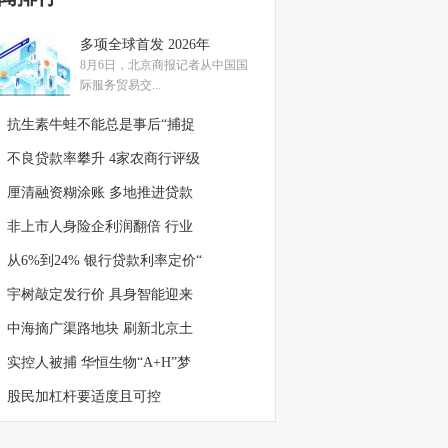
多项全球首发 2026年
8月6日，北京商报记者从中国国
际服务贸易交...
抗生素牛蛙不能总是事后“捕捉
不良贷款率攀升 4家农商行评级
厘清融资糊涂账 多地推进贷款
非上市人身险企利润翻倍 行业
从6%到24% 银行贷款利率定价“
宇树敲定发行价 具身智能迎来
中海摘广渠路地块 刷新北京土
实控人被捕 华恒生物“A+H”梦
股民加杠杆要适度且可控