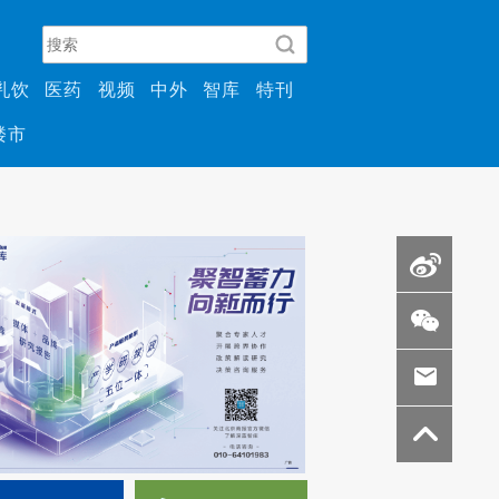
乳饮
医药
视频
中外
智库
特刊
楼市