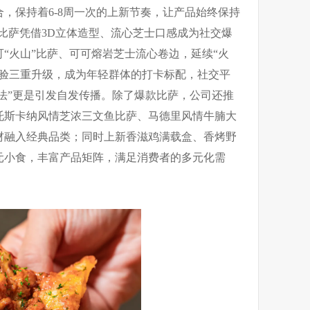
，保持着6-8周一次的上新节奏，让产品始终保持
山” 比萨凭借3D立体造型、流心芝士口感成为社交爆
可“火山”比萨、可可熔岩芝士流心卷边，延续“火
体验三重升级，成为年轻群体的打卡标配，社交平
吃法”更是引发自发传播。除了爆款比萨，公司还推
托斯卡纳风情芝浓三文鱼比萨、马德里风情牛腩大
材融入经典品类；同时上新香滋鸡满载盒、香烤野
元小食，丰富产品矩阵，满足消费者的多元化需