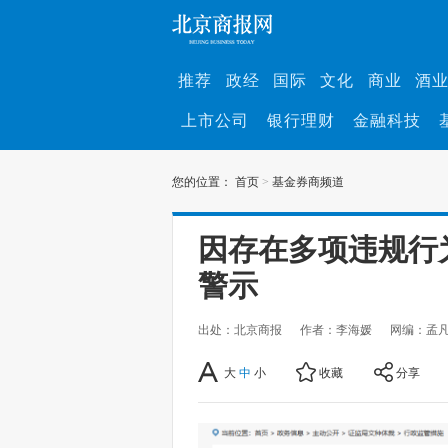
推荐
政经
国际
文化
商业
酒
上市公司
银行理财
金融科技
您的位置：
首页
>
基金券商频道
因存在多项违规行
警示
出处：北京商报
作者：李海媛
网编：孟
大
中
小
收藏
分享