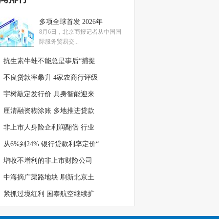
多项全球首发 2026年
8月6日，北京商报记者从中国国
际服务贸易交...
抗生素牛蛙不能总是事后“捕捉
不良贷款率攀升 4家农商行评级
宇树敲定发行价 具身智能迎来
厘清融资糊涂账 多地推进贷款
非上市人身险企利润翻倍 行业
从6%到24% 银行贷款利率定价“
增收不增利的非上市财险公司
中海摘广渠路地块 刷新北京土
紧抓过境红利 国泰航空继续扩