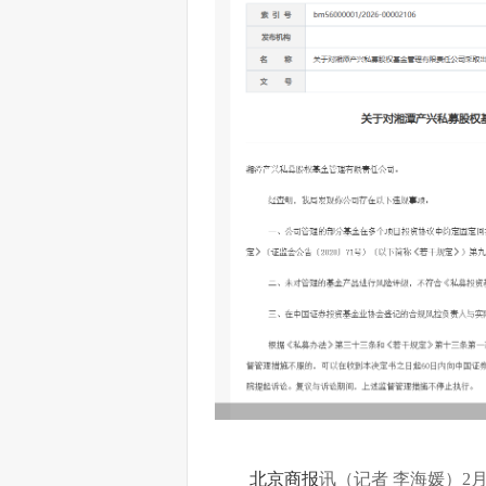
北京商报
讯（记者 李海媛）2