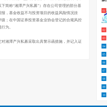
下简称“湘潭产兴私募”）存在公司管理的部分基
01
回报，基金收益不与投资项目的收益风险情况挂
评级；在中国证券投资基金业协会登记的合规风控
规行为。
02
03
定对湘潭产兴私募采取出具警示函措施，并记入证
04
05
06
07
08
09
10