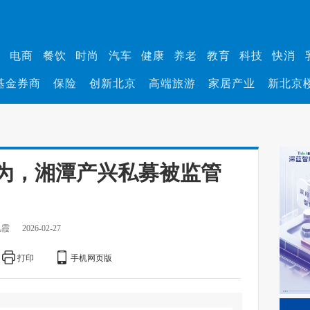
业
电商
餐饮
时尚
汽车
健康
养老
教育
科技
快消
基金券商
保险
创新北京
高端旅游
家居产业
新北京
为，湘潭产兴私募被监管
凡霞
2026-02-27
打印
手机网页版