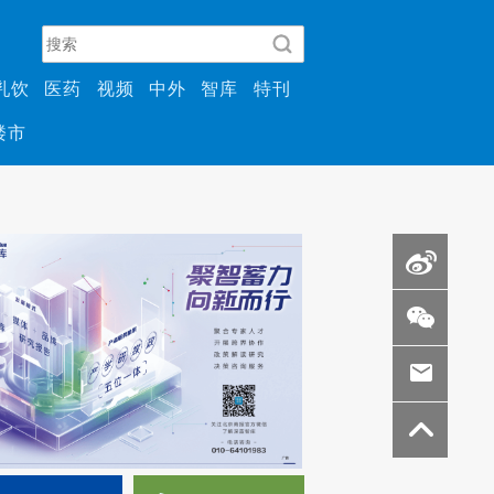
乳饮
医药
视频
中外
智库
特刊
楼市