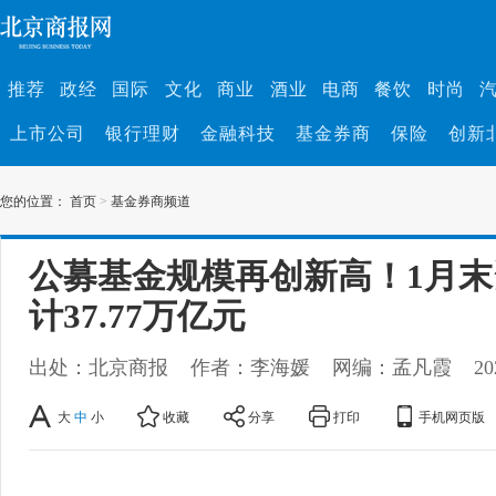
推荐
政经
国际
文化
商业
酒业
电商
餐饮
时尚
上市公司
银行理财
金融科技
基金券商
保险
创新
您的位置：
首页
>
基金券商频道
公募基金规模再创新高！1月
计37.77万亿元
出处：北京商报
作者：李海媛
网编：孟凡霞
20
大
中
小
收藏
分享
打印
手机网页版