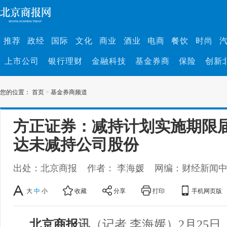
推荐
政经
国际
文化
商业
酒业
电商
餐饮
时尚
上市公司
银行理财
金融科技
基金券商
保险
创新
您的位置：
首页
>
基金券商频道
方正证券：减持计划实施期限
达未减持公司股份
出处：北京商报
作者： 李海媛
网编：财经新闻
大
中
小
收藏
分享
打印
手机网页版
北京商报
讯
（记者 李海媛）2月25