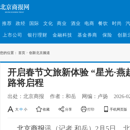
推荐
政经
国际
文化
商业
酒业
电商
餐饮
时尚
上市公司
银行理财
金融科技
基金券商
保险
创新
您的位置：
首页
>
创新北京频道
开启春节文旅新体验 “星光·燕
路将启程
出处：北京商报
作者：和岳
网编：卢扬
2026-0
大
中
小
收藏
分享
打印
手机网页版
北京商报
讯（记者 和岳）2月5日，