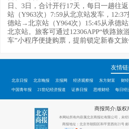
日、3日，合计开行17天，每日一趟往
站（Y963次）7:59从北京站发车，12:
德站→北京站（Y964次）15:45从承德站
北京站。旅客可通过12306APP“铁路旅
车”小程序便捷购票，提前锁定新春文旅
友情链
北京日报
北京晚报
京报网
经济观察报
东方财富
财经
中国青年报
21世纪经济报道
证券日报
思维财经
每日经
商报简介
版权
|
本网站所有内容属北京商报社有限公司，未经许可不得转
商报地址：北京市朝阳区和平里西街21号 邮编：1