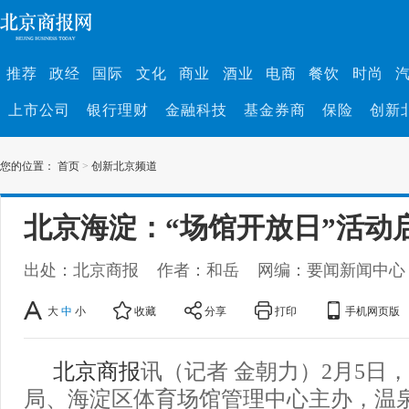
推荐
政经
国际
文化
商业
酒业
电商
餐饮
时尚
上市公司
银行理财
金融科技
基金券商
保险
创新
您的位置：
首页
>
创新北京频道
北京海淀：“场馆开放日”活动
出处：北京商报
作者：和岳
网编：要闻新闻中心
大
中
小
收藏
分享
打印
手机网页版
北京商报
讯（记者 金朝力）2月5日
局、海淀区体育场馆管理中心主办，温