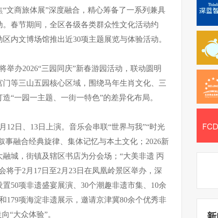
“文商旅体展”深度融合，精心筹备了一系列兼具
动。春节期间，全区各级各类群众性文化活动约
联动区内文博场馆推出近30项主题展览与体验活动。
区将举办2026“三园同庆”新春游园活动，联动圆明
宫门等三山五园核心区域，围绕马年生肖文化、三
造“一园一主题、一街一特色”的差异化布局。
月12日、13日上演。音乐会串联“世界与我”“时光
叙事融合经典旋律、集体记忆与本土文化；2026新
融城，街镇及辖区书店为分会场；“大美非遗 丙
会将于2月17日至2月23日在凤凰岭景区举办，深
置50项非遗盛宴展演、30个潮趣非遗市集、10余
和179项海淀非遗展示，邀请京津冀80余个优秀非
向“大众体验”。
新