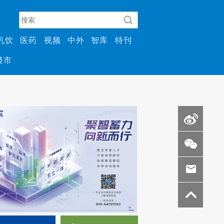
乳饮
医药
视频
中外
智库
特刊
楼市