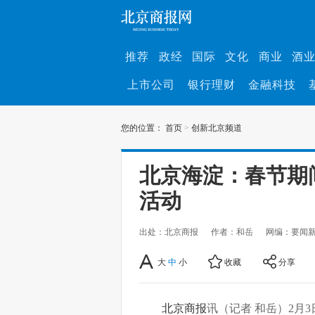
推荐
政经
国际
文化
商业
酒
上市公司
银行理财
金融科技
您的位置：
首页
>
创新北京频道
北京海淀：春节期
活动
出处：北京商报
作者：和岳
网编：要闻
大
中
小
收藏
分享
北京商报
讯（记者 和岳）2月