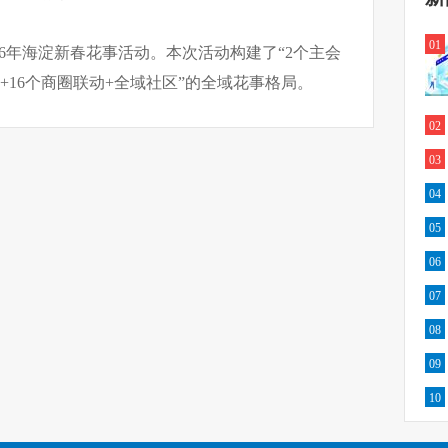
01
26年海淀新春花事活动。本次活动构建了“2个主会
区+16个商圈联动+全域社区”的全域花事格局。
02
03
04
05
06
07
08
09
10