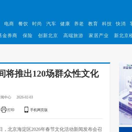
业
电商
餐饮
时尚
汽车
健康
养老
教育
科技
快消
基金券商
保险
创新北京
高端旅游
家居产业
新北京
间将推出120场群众性文化
新闻中心
2026-02-03
打印
手机网页版
3日，北京海淀区2026年春节文化活动新闻发布会召