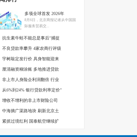
多项全球首发 2026年
8月6日，北京商报记者从中国国
际服务贸易交...
抗生素牛蛙不能总是事后“捕捉
不良贷款率攀升 4家农商行评级
宇树敲定发行价 具身智能迎来
厘清融资糊涂账 多地推进贷款
非上市人身险企利润翻倍 行业
从6%到24% 银行贷款利率定价“
增收不增利的非上市财险公司
中海摘广渠路地块 刷新北京土
紧抓过境红利 国泰航空继续扩