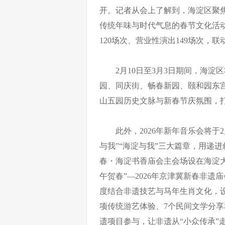
开。记者从会上了解到，海淀区聚焦
传统年味与时代气息的春节文化活
120场次、营业性演出149场次，
2月10日至3月3日期间，海淀
园、同庆街、畅春新园、颐和园东
山五园历史文脉与新春节庆氛围，打
此外，2026年新年音乐会将于2
与我”“海淀与我”三大篇章，用递进
春・海淀书香庙会主会场设在海淀大
午贺春”—2026年京津冀新春非遗庙
度结合非遗技艺与马年生肖文化，设
项传统游艺体验、7个民间文学分享
遗项目参与，让非遗从“小众传承”走