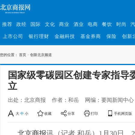
推荐
政经
国际
文化
商业
酒业
电商
餐饮
时尚
上市公司
银行理财
金融科技
基金券商
保险
创新
您的位置：
首页
>
创新北京频道
国家级零碳园区创建专家指导
立
出处：北京商报
作者：和岳
网编：要闻新闻中心
大
中
小
收藏
分享
打印
手机网页版
北京商报
讯（记者 和岳）1月30日，2