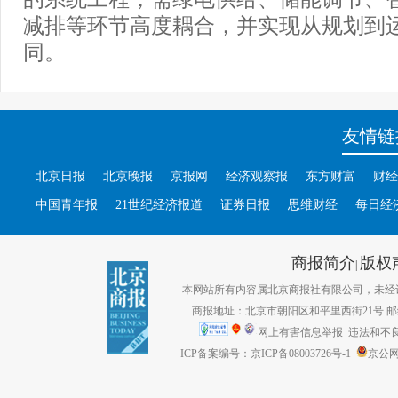
减排等环节高度耦合，并实现从规划到
同。
友情链
北京日报
北京晚报
京报网
经济观察报
东方财富
财经
中国青年报
21世纪经济报道
证券日报
思维财经
每日经
商报简介
版权
|
本网站所有内容属北京商报社有限公司，未经许可不得转
商报地址：北京市朝阳区和平里西街21号 邮编：1
网上有害信息举报
违法和不良信息
ICP备案编号：京ICP备08003726号-1
京公网安