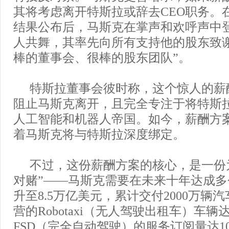
其将考虑离开特斯拉或辞去CEO职务。
结果公布后，马斯克在掌声和欢呼声中
人共舞，其率先向所有支持他的股东致
棒的董事会、很棒的股东团队”。
特斯拉董事会彼时称，这个惊人的薪
阻止马斯克离开，且完全专注于将特斯
人工智能和机器人帝国。如今，薪酬方
着马斯克将与特斯拉深度绑定。
不过，这份薪酬方案的核心，是一份
对赌”——马斯克需要在未来十年达成
升至8.5万亿美元，累计交付2000万辆
营的Robotaxi（无人驾驶出租车）车辆达
FSD（完全自动驾驶）的服务订阅量达10