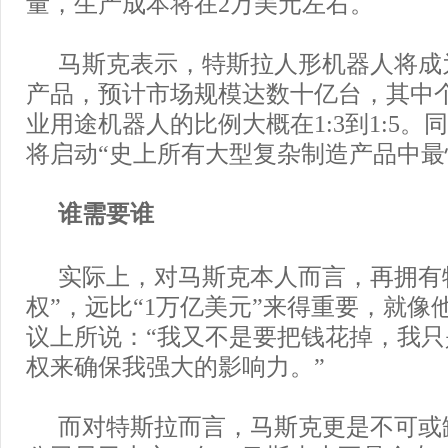
量，生产成本将在2万美元左右。
马斯克表示，特斯拉人形机器人将成
产品，预计市场规模达数十亿台，其中
业用途机器人的比例大概在1:3到1:5。
将启动“史上所有大型复杂制造产品中最
谁需要谁
实际上，对马斯克本人而言，再拥有特
权”，远比“1万亿美元”来得重要，就像
议上所说：“我又不是要把钱花掉，我
权来确保我强大的影响力。”
而对特斯拉而言，马斯克更是不可或