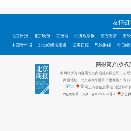
友情链
北京日报
北京晚报
京报网
经济观察报
东方财富
财经
中国青年报
21世纪经济报道
证券日报
思维财经
每日经
商报简介
版权
|
本网站所有内容属北京商报社有限公司，未经许可不得转
商报地址：北京市朝阳区和平里西街21号 邮编：1
网上有害信息举报
违法和不良信息
ICP备案编号：京ICP备08003726号-1
京公网安