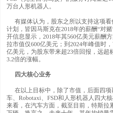
万台人形机器人。
有媒体认为，股东之所以支持这项看
计划，皆因马斯克在2018年的薪酬“对
开信息显示，2018年其560亿美元薪酬
拉市值仅600亿美元；到2024年峰值时，
亿美元，为股东带来超23倍回报，远超标
3.2倍的涨幅。
四大核心业务
在以上目标中，除了市值，后面四项
车、Robotaxi、FSD和人形机器人四
来看，在汽车方面，截至目前，特斯拉累
万辆，换言之，未来十年，其年均销量需