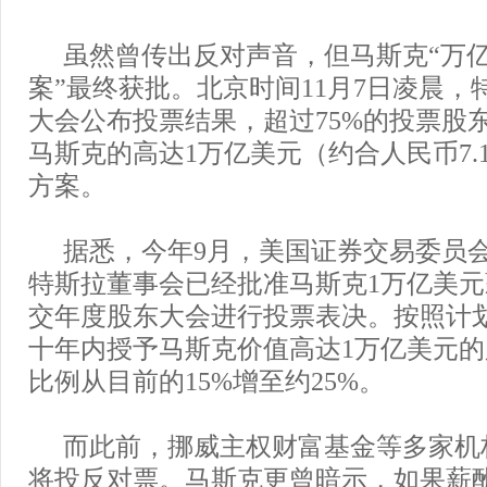
虽然曾传出反对声音，但马斯克“万
案”最终获批。北京时间11月7日凌晨，
大会公布投票结果，超过75%的投票股
马斯克的高达1万亿美元（约合人民币7.
方案。
据悉，今年9月，美国证券交易委员
特斯拉董事会已经批准马斯克1万亿美
交年度股东大会进行投票表决。按照计
十年内授予马斯克价值高达1万亿美元
比例从目前的15%增至约25%。
而此前，挪威主权财富基金等多家机
将投反对票。马斯克更曾暗示，如果薪