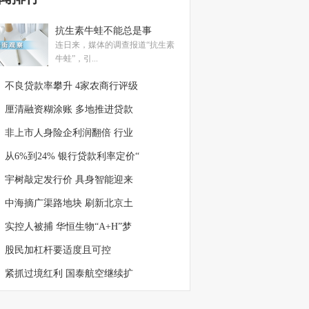
抗生素牛蛙不能总是事
连日来，媒体的调查报道“抗生素
牛蛙”，引...
不良贷款率攀升 4家农商行评级
厘清融资糊涂账 多地推进贷款
非上市人身险企利润翻倍 行业
从6%到24% 银行贷款利率定价“
宇树敲定发行价 具身智能迎来
中海摘广渠路地块 刷新北京土
实控人被捕 华恒生物“A+H”梦
股民加杠杆要适度且可控
紧抓过境红利 国泰航空继续扩