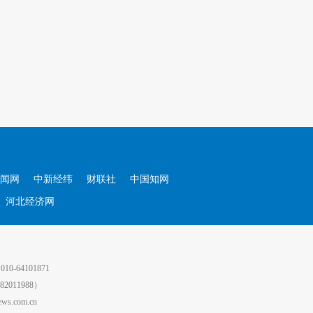
闻网
中新经纬
财联社
中国知网
河北经济网
64101871
011988）
.com.cn