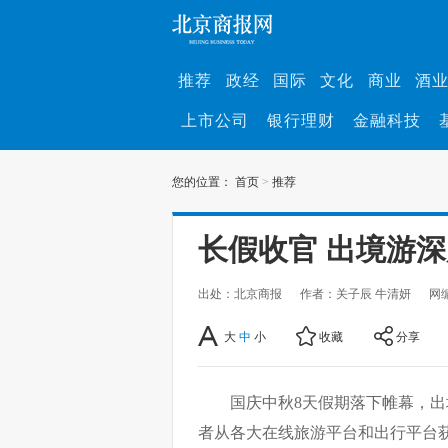
推荐
政经
国际
文化
商业
酒
上市公司
银行理财
金融科技
您的位置：
首页
>
推荐
长假收官 出境游
出处：北京商报
作者：关子辰 牛清妍
网
大
中
小
收藏
分享
国庆中秋8天假期落下帷幕，出
者从各大在线旅游平台和出行平台