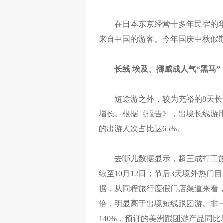
在日本东京经营十多年民宿的
来自中国的游客。今年国庆中秋假
长线 埃及、挪威成人气“黑马”
短途游之外，较为充裕的8天
增长。根据《报告》，出境长线游用
的出游人次占比达65%。
去哪儿数据显示，超三成打工族
续至10月12日；节后3天境外热
据，从同程旅行度假门店渠道来看
倍，明显高于出境短线跟团游。非
140%，预订的美洲跟团游产品同比