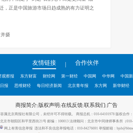
变迁，正是中国旅游市场日趋成熟的有力证明之
文并摄
友情链接
合作伙伴
|
济观察报
东方财富
财经网
第一财经
中国网
中华网
中国新
日报
思维财经
每日经济新闻
北京青年报
东方网
新华财经
商报简介
版权声明
在线反馈
联系我们
广告
|
|
|
|
属北京商报社有限公司，未经许可不得转载。 商报总机：010-64101978 版权合作：010-
京市朝阳区和平里西街21号 邮编：100013 法律顾问：北京市中同律师事务所（010-82
网上有害信息举报
违法和不良信息举报电话：010-84276691 举报邮箱：bjsb@bbtnews