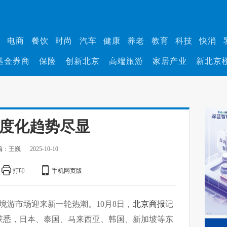
业
电商
餐饮
时尚
汽车
健康
养老
教育
科技
快消
基金券商
保险
创新北京
高端旅游
家居产业
新北京
深度化趋势尽显
编：王巍
2025-10-10
打印
手机网页版
境游市场迎来新一轮热潮。10月8日，
北京商报
记
获悉，日本、泰国、马来西亚、韩国、新加坡等东