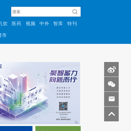
乳饮
医药
视频
中外
智库
特刊
楼市