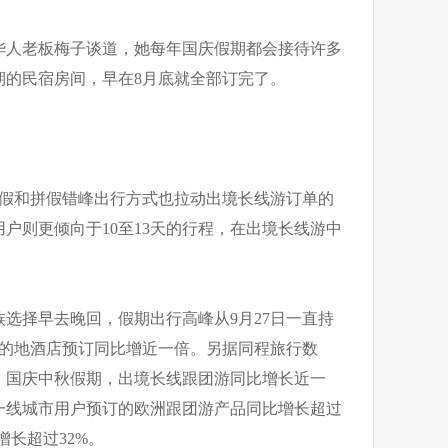
华人老板梅子谈道，她每年国庆假期都会接待许多
期的民宿房间，早在8月底就全部订完了。
长假和拼假错峰出行方式也拉动出境长线游订单的
户则更倾向于10至13天的行程，在出境长线游中
选择早去晚回，假期出行高峰从9月27日一直持
门目的地酒店预订同比增近一倍。另据同程旅行数
，国庆中秋假期，出境长线跟团游同比增长近一
一线城市用户预订的欧洲跟团游产品同比增长超过
增长超过32%。