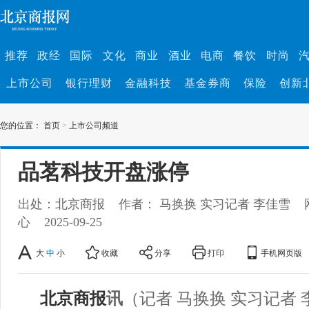
推荐
政经
国际
文化
商业
酒业
电商
餐饮
时尚
上市公司
银行理财
金融科技
基金券商
保险
创新
您的位置：
首页
>
上市公司频道
品茗科技开盘涨停
出处：北京商报
作者： 马换换 实习记者 李佳雪
心
2025-09-25
大
中
小
收藏
分享
打印
手机网页版
北京商报
讯
（记者 马换换 实习记者 