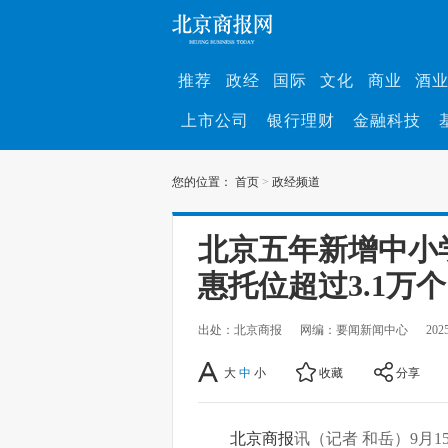
推荐
政经
国际
文化
商业
酒
上市公司
银行理财
金融科技
您的位置：
首页
>
政经频道
北京五年新增中小
惠托位超过3.1万个
出处：北京商报
网编：要闻新闻中心
202
大
中
小
收藏
分享
北京商报
讯（记者 和岳）9月