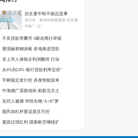
抗生素牛蛙不能总是事
连日来，媒体的调查报道“抗生素
牛蛙”，引...
不良贷款率攀升 4家农商行评级
厘清融资糊涂账 多地推进贷款
非上市人身险企利润翻倍 行业
从6%到24% 银行贷款利率定价“
宇树敲定发行价 具身智能迎来
中海摘广渠路地块 刷新北京土
实控人被捕 华恒生物“A+H”梦
股民加杠杆要适度且可控
紧抓过境红利 国泰航空继续扩