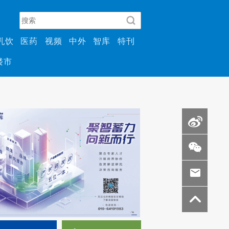
乳饮
医药
视频
中外
智库
特刊
楼市