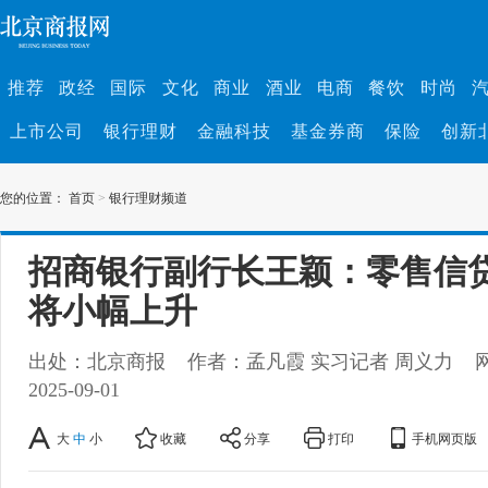
推荐
政经
国际
文化
商业
酒业
电商
餐饮
时尚
上市公司
银行理财
金融科技
基金券商
保险
创新
您的位置：
首页
>
银行理财频道
招商银行副行长王颖：零售信
将小幅上升
出处：北京商报
作者：孟凡霞 实习记者 周义力
2025-09-01
大
中
小
收藏
分享
打印
手机网页版