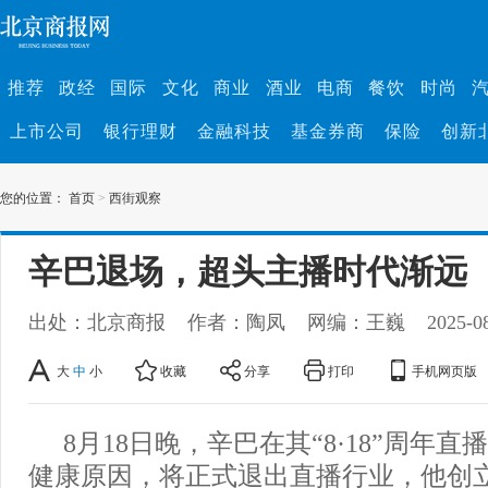
推荐
政经
国际
文化
商业
酒业
电商
餐饮
时尚
上市公司
银行理财
金融科技
基金券商
保险
创新
您的位置：
首页
>
西街观察
辛巴退场，超头主播时代渐远
出处：北京商报
作者：陶凤
网编：王巍
2025-0
大
中
小
收藏
分享
打印
手机网页版
8月18日晚，辛巴在其“8·18”周年
健康原因，将正式退出直播行业，他创