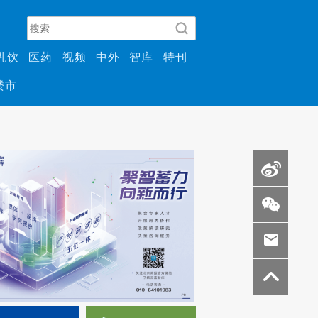
乳饮
医药
视频
中外
智库
特刊
楼市