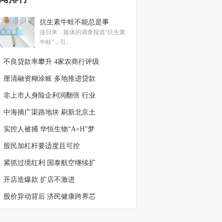
抗生素牛蛙不能总是事
连日来，媒体的调查报道“抗生素
牛蛙”，引...
不良贷款率攀升 4家农商行评级
厘清融资糊涂账 多地推进贷款
非上市人身险企利润翻倍 行业
中海摘广渠路地块 刷新北京土
实控人被捕 华恒生物“A+H”梦
股民加杠杆要适度且可控
紧抓过境红利 国泰航空继续扩
开店造爆款 扩店不激进
股价异动背后 济民健康跨界芯