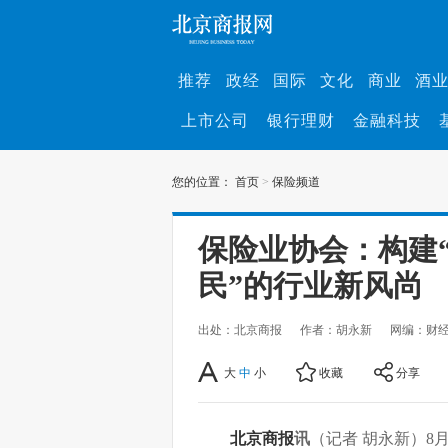
推荐
政经
国际
文化
商业
酒
上市公司
银行理财
金融科技
您的位置：
首页
>
保险频道
保险业协会：构建
民”的行业新风尚
出处：北京商报
作者：胡永新
网编：财
大
中
小
收藏
分享
北京商报
讯
（记者 胡永新）8