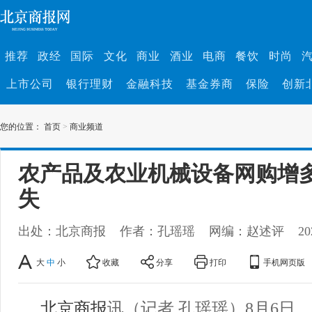
推荐
政经
国际
文化
商业
酒业
电商
餐饮
时尚
上市公司
银行理财
金融科技
基金券商
保险
创新
您的位置：
首页
>
商业频道
农产品及农业机械设备网购增多
失
出处：北京商报
作者：孔瑶瑶
网编：赵述评
20
大
中
小
收藏
分享
打印
手机网页版
北京商报
讯（记者 孔瑶瑶）8月6日，