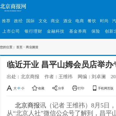
推荐
政经
国际
文化
商业
酒业
电商
餐饮
时尚
上市公司
银行理财
金融科技
基金券商
保险
创新
您的位置：
首页
>
商业频道
临近开业 昌平山姆会员店举办
出处：北京商报
作者：王维祎
网编：刘卓澜
20
大
中
小
收藏
分享
打印
手机网页版
北京商报
讯（记者 王维祎）8月5日
从“北京人社”微信公众号了解到，昌平