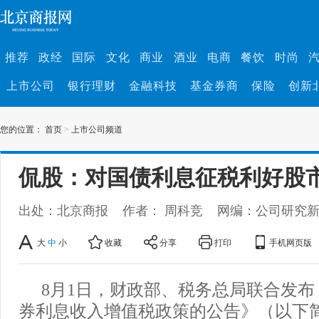
推荐
政经
国际
文化
商业
酒业
电商
餐饮
时尚
上市公司
银行理财
金融科技
基金券商
保险
创新
您的位置：
首页
>
上市公司频道
侃股：对国债利息征税利好股
出处：北京商报
作者： 周科竞
网编：公司研究
大
中
小
收藏
分享
打印
手机网页版
8月1日，财政部、税务总局联合发
券利息收入增值税政策的公告》（以下