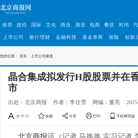
推荐
政经
国际
文化
商业
酒业
电商
餐饮
时尚
上市公司
银行理财
金融科技
基金券商
保险
创新
您的位置：
首页
>
上市公司频道
晶合集成拟发行H股股票并在
市
出处：北京商报
作者：李佳雪
网编：董亮
2025
大
中
小
收藏
分享
打印
手机网页版
北京商报
讯（记者 马换换 实习记者 