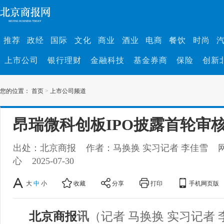
推荐
政经
国际
文化
商业
酒业
电商
餐饮
时尚
上市公司
银行理财
金融科技
基金券商
保险
创新
您的位置：
首页
>
上市公司频道
昂瑞微科创板IPO披露首轮审
出处：北京商报
作者：马换换 实习记者 李佳雪
心
2025-07-30
大
中
小
收藏
分享
打印
手机网页版
北京商报
讯
（记者 马换换 实习记者