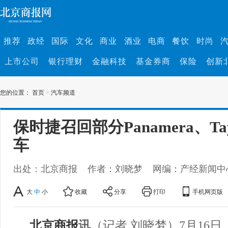
推荐
政经
国际
文化
商业
酒业
电商
餐饮
时尚
上市公司
银行理财
金融科技
基金券商
保险
创新
您的位置：
首页
>
汽车频道
保时捷召回部分Panamera、Ta
车
出处：北京商报
作者：刘晓梦
网编：产经新闻中
大
中
小
收藏
分享
打印
手机网页版
北京商报
讯
（记者 刘晓梦）7月16