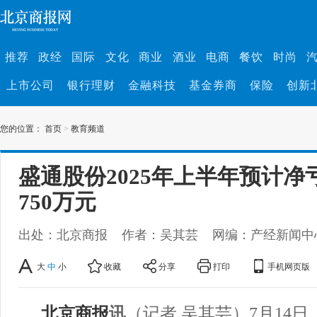
推荐
政经
国际
文化
商业
酒业
电商
餐饮
时尚
上市公司
银行理财
金融科技
基金券商
保险
创新
您的位置：
首页
>
教育频道
盛通股份2025年上半年预计净亏
750万元
出处：北京商报
作者：吴其芸
网编：产经新闻中
大
中
小
收藏
分享
打印
手机网页版
北京商报
讯
（记者 吴其芸）7月14