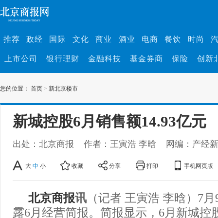
推荐
政经
国际
文化
商业
酒业
电商
餐饮
时尚
上市公司
银行理财
金融科技
基金券商
保险
创新
您的位置：
首页
>
新北京楼市
新城控股6月销售额14.93亿元
出处：北京商报
作者：王寅浩 李晗
网编：产经
大
中
小
收藏
分享
打印
手机网页版
北京商报
讯
（记者 王寅浩 李晗）7
露6月经营简报。简报显示，6月新城控