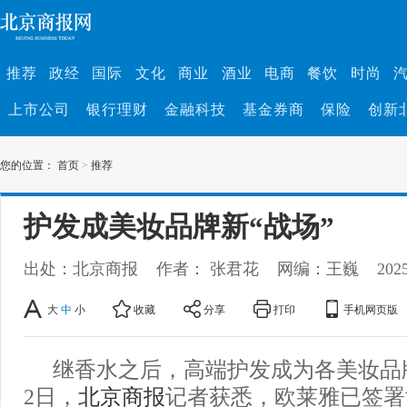
推荐
政经
国际
文化
商业
酒业
电商
餐饮
时尚
上市公司
银行理财
金融科技
基金券商
保险
创新
您的位置：
首页
>
推荐
护发成美妆品牌新“战场”
出处：北京商报
作者： 张君花
网编：王巍
202
大
中
小
收藏
分享
打印
手机网页版
继香水之后，高端护发成为各美妆品
2日，
北京商报
记者获悉，欧莱雅已签署