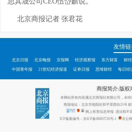
思其晟公司CEO伍岱麒说。
北京商报记者 张君花
友情链
北京日报
北京晚报
京报网
经济观察报
东方财富
财经
中国青年报
21世纪经济报道
证券日报
思维财经
每日经
商报简介
版权
|
本网站所有内容属北京商报社有限公司，未经许可不得转
商报地址：北京市朝阳区和平里西街21号 邮编：1
网上有害信息举报
违法和不良信息
ICP备案编号：京ICP备08003726号-1
京公网安