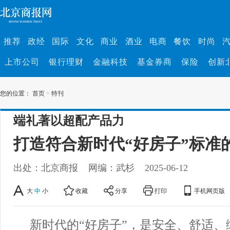
推荐
政经
国际
文化
商业
酒业
电商
餐饮
时尚
上市公司
银行理财
金融科技
基金券商
保险
创新
您的位置：
首页
>
特刊
端礼著以超配产品力
打造符合新时代“好房子”标准
出处：北京商报
网编：武杉
2025-06-12
大
中
小
收藏
分享
打印
手机网页版
新时代的“好房子”，是安全、舒适、