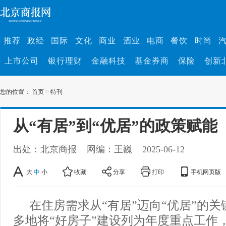
推荐
政经
国际
文化
商业
酒业
电商
餐饮
时尚
上市公司
银行理财
金融科技
基金券商
保险
创新
您的位置：
首页
>
特刊
从“有居”到“优居”的政策赋能
出处：北京商报
网编：王巍
2025-06-12
大
中
小
收藏
分享
打印
手机网页版
在住房需求从“有居”迈向“优居”的关键
多地将“好房子”建设列为年度重点工作