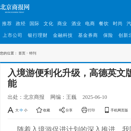
推荐
政经
国际
文化
商业
酒业
电商
餐饮
时尚
上市公司
银行理财
金融科技
基金券商
保险
创新
您的位置：
首页
>
特刊
入境游便利化升级，高德英文
能
出处：北京商报
网编：王巍
2025-06-10
大
中
小
收藏
分享
打印
手机网页版
随着入境游促进计划的深入推进，我