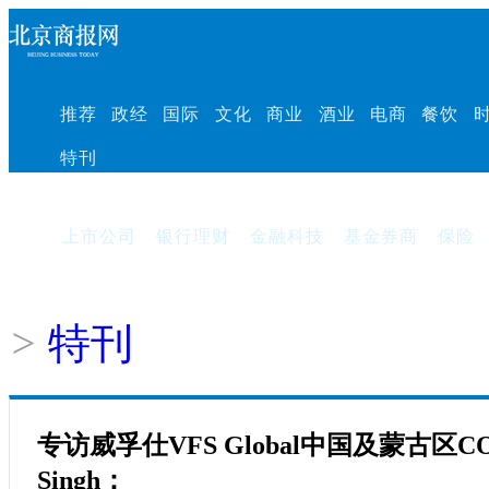
推荐
政经
国际
文化
商业
酒业
电商
餐饮
特刊
上市公司
银行理财
金融科技
基金券商
保险
>
特刊
专访威孚仕VFS Global中国及蒙古区COO
Singh：