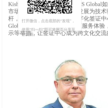
Kishen Singh分享了威孚仕VFS Glo
市场同频增长。从签证服务发展为技术
杆，从AI聊天机器人到全数字化签证中
打开微信，点击底部的“发现”，
Global正以技术创新重塑签证服务体
使用“扫一扫”即可将网页分享至
示等举措，让签证中心成为跨文化交流
朋友圈。