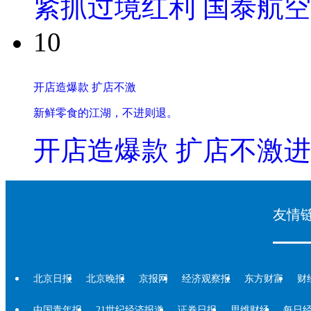
紧抓过境红利 国泰航
10
开店造爆款 扩店不激
新鲜零食的江湖，不进则退。
开店造爆款 扩店不激进
友情
北京日报
北京晚报
京报网
经济观察报
东方财富
财
中国青年报
21世纪经济报道
证券日报
思维财经
每日