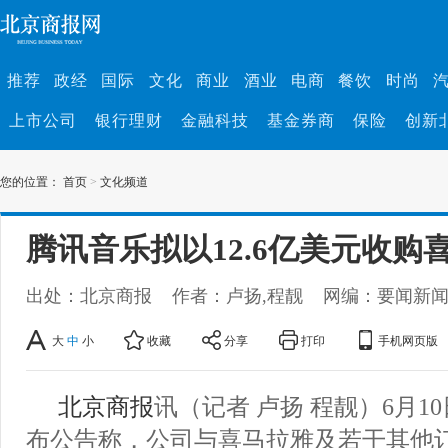
推荐
政经
国际
文化
商业
酒业
电商
餐饮
时尚
上市公司
银行理财
金融科技
基金券商
保险
创新
您的位置：
首页
>
文化频道
腾讯音乐拟以12.6亿美元收购
出处：北京商报
作者：卢扬,程靓
网编：要闻新
大
中
小
收藏
分享
打印
手机网页版
北京商报
讯（记者 卢扬 程靓）6月1
布公告称，公司与喜马拉雅及若干其他