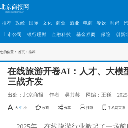
推荐
政经
国际
文化
商业
酒业
电商
餐饮
时尚
上市公司
银行理财
金融科技
基金券商
保险
创新
您的位置：
首页
>
推荐
在线旅游开卷AI：人才、大模
三战齐发
出处：北京商报
作者：吴其芸
网编：王巍
2025
大
中
小
收藏
分享
打印
手机网页版
2025年，在线旅游行业掀起了一场前